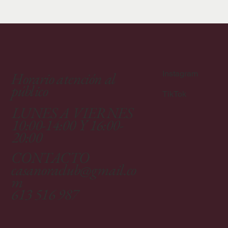
Horario atención al
Instagram
público
TikTok
LUNES A VIERNES
10:00-14:00 Y 16:00-
20:00
CONTACTO
casanoraclub@gmail.co
m
613 516 987