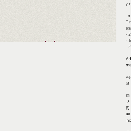
y 
Pi
es
- 
- 
- 2
Ad
ma
Ve
ti!
📅
📍
⏰ 
🎟
in