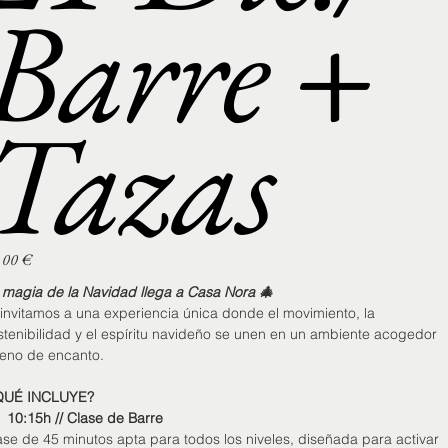
Barre +
Tazas
,00 €
io
 magia de la Navidad llega a Casa Nora 🎄
 invitamos a una experiencia única donde el movimiento, la
stenibilidad y el espíritu navideño se unen en un ambiente acogedor
lleno de encanto.
UÉ INCLUYE?
10:15h // Clase de Barre
ase de 45 minutos apta para todos los niveles, diseñada para activar