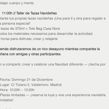
relajar cuerpo y mente.
11:00h // Taller de Tazas Navideñas
ntarás tus propias tazas navideñas ¡Una para tí y otra para regalar a
a persona especial!
2 tazas de 370ml + Tote Bag Casa Nora
Todos los materiales necesarios para desarrollar la actividad.
 horas para disfrutar, crear y relajarte
emás disfrutaremos de un rico desayuno mientras compartes la
ñana con amigas y otras participantes.
n a compartir, crear y celebrar una Navidad diferente — ¡hecha por
 Fecha: Domingo 21 de Diciembre
 Lugar: C/ Tiziano 5, Valdemoro. Madrid
Hora: 10:00h – 13:00h
️ Plazas limitadas — ¡reserva la tuya y vive una experiencia navideña
olvidable!