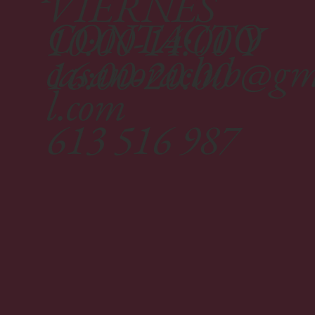
VIERNES
CONTACTO
10:00-14:00 Y
casanoraclub@g
16:00-20:00
l.com
613 516 987