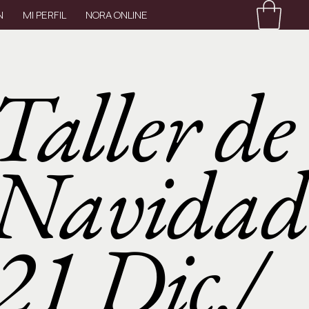
N
MI PERFIL
NORA ONLINE
Taller de
Navidad
21 Dic./