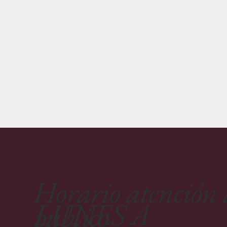
Horario atención 
LUNES A
público