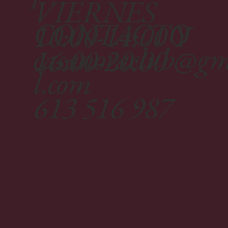
VIERNES
CONTACTO
10:00-14:00 Y
casanoraclub@g
16:00-20:00
l.com
613 516 987